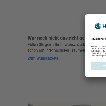
War noch nicht das richtige Ziel für S
Füllen Sie gerne Ihren Wunschzettel aus und wer
schon
auf Ihrer nächsten Traumreise.
Zum Wunschzettel