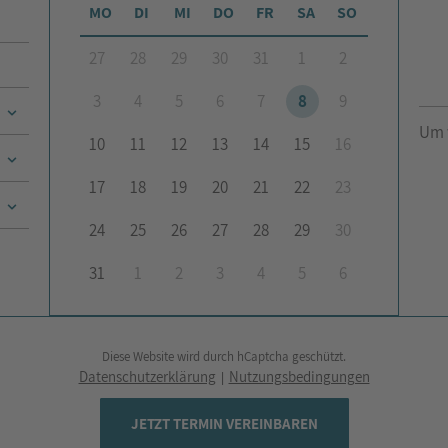
MO
DI
MI
DO
FR
SA
SO
27
28
29
30
31
1
2
3
4
5
6
7
8
9
Um 
10
11
12
13
14
15
16
17
18
19
20
21
22
23
24
25
26
27
28
29
30
31
1
2
3
4
5
6
Diese Website wird durch hCaptcha geschützt.
Datenschutzerklärung
Nutzungsbedingungen
|
JETZT TERMIN VEREINBAREN