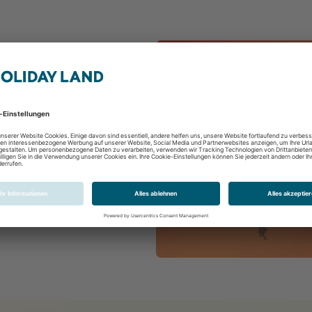
ie dabei?
 weiß, vielleicht sehen wir uns